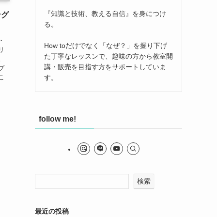
『知識と技術、教える自信』を身につけ
ング
る。
・
How toだけでなく「なぜ？」を掘り下げ
リ
た丁寧なレッスンで、趣味の方から教室開
。
講・販売を目指す方をサポートしていま
プ
す。
こ
follow me!
検索
最近の投稿