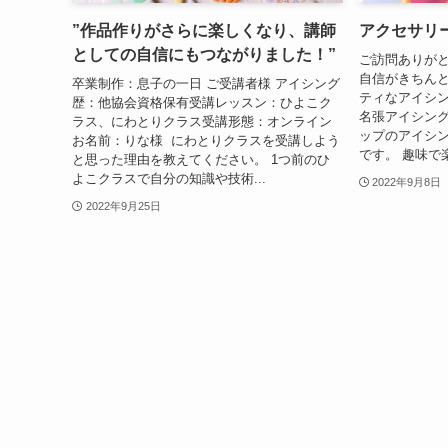
”作品作りがさらに楽しくなり、講師
アクセサリ
としての自信にもつながりました！”
ご訪問ありが
自信がきちん
卒業制作：息子の一日 ご受講者様 アイシング
ティなアイシ
歴：他協会資格保有受講レッスン：ひよこク
名張アイシン
ラス、にわとりクラス受講形態：オンライン
ップのアイシ
お名前：りな様 にわとりクラスを受講しよう
です。 趣味で
と思った理由を教えてください。 1つ前のひ
よこクラスで自分の知識や技術...
2022年9月8日
2022年9月25日